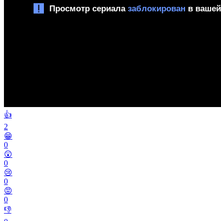
👍
2
😁
0
😲
0
😢
0
😡
0
👎