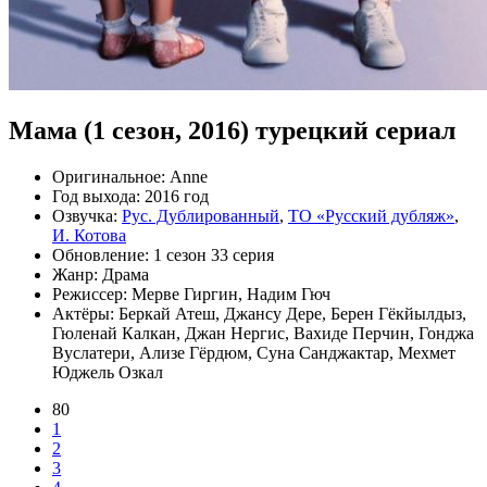
Мама (1 сезон, 2016) турецкий сериал
Оригинальное:
Anne
Год выхода:
2016 год
Озвучка:
Рус. Дублированный
,
ТО «Русский дубляж»
,
И. Котова
Обновление:
1 сезон 33 серия
Жанр:
Драма
Режиссер:
Мерве Гиргин, Надим Гюч
Актёры:
Беркай Атеш, Джансу Дере, Берен Гёкйылдыз,
Гюленай Калкан, Джан Нергис, Вахиде Перчин, Гонджа
Вуслатери, Ализе Гёрдюм, Суна Санджактар, Мехмет
Юджель Озкал
80
1
2
3