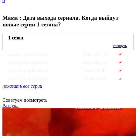
0
Мама : Дата выхода сериала. Когда выйдут
новые серии 1 сезона?
1 сезон
свернуть
1 сезон 33 серия
33. Bölüm
20 июн 2017, Вт
✔
1 сезон 32 серия
32. Bölüm
13 июн 2017, Вт
✔
1 сезон 31 серия
31. Bölüm
6 июн 2017, Вт
✔
1 сезон 30 серия
30. Bölüm
30 мая 2017, Вт
✔
показать все серии
Советуем посмотреть:
Разлука