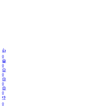
👍
0
😁
0
😲
0
😢
0
😡
0
👎
0