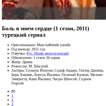
Боль в моем сердце (1 сезон, 2011)
турецкий сериал
Оригинальное:
Mazi kalbimde yaradir
Год выхода:
2011 год
Озвучка:
Рус. Проф. многоголосый
Обновление:
1 сезон 26 серия
Жанр:
Драма
Режиссер:
М. Шагатай
Актёры:
Сельчук Йонтем, Седеф Авджи, Озгюр Джевик,
Берк Хакман, Бонсук Йылмаз, Гюленай Калкан, Мелике
Эмироглу, Каан Йылмаз, Чагры Шенсой, Седнем
Гюрсой
80
1
2
3