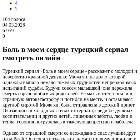
4
5
164
голоса
04.03.2026
6 959
0
Боль в моем сердце турецкий сериал
смотреть онлайн
Турецкий сериал «Боль в моем сердце» расскажет о молодой и
невероятно красивой девушке Мюжгян, на долю которой
однажды выпало немало тяжелых трудностей непреодолимых
испытаний судьбы. Будучи совсем малышкой, она пережила
смерть горячо любимых родителей. Ее мать и отец попали в
страшную автокатастрофу и погибли на месте, и оставшаяся
круглой сиротой Мюжгян, была отправлена в детский приют.
Оказавшись в холодных стенах интерната, среди бездушных
воспитательниц и других детей, лишенных заботы, любви и
тепла, героиня погрузилась в тяжелую депрессию и заболела.
Однако от страшной смерти ее неожиданно спас лучший друг
отца Рауф. Он решил воздать дать памяти старому приятелю и