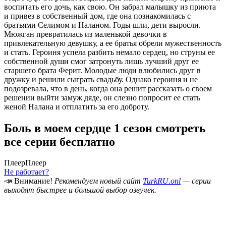
воспитать его дочь, как свою. Он забрал малышку из приюта
и привез в собственный дом, где она познакомилась с
братьями Селимом и Наланом. Годы шли, дети выросли.
Мюжган превратилась из маленькой девочки в
привлекательную девушку, а ее братья обрели мужественность
и стать. Героиня успела разбить немало сердец, но струны ее
собственной души смог затронуть лишь лучший друг ее
старшего брата Ферит. Молодые люди влюбились друг в
дружку и решили сыграть свадьбу. Однако героиня и не
подозревала, что в день, когда она решит рассказать о своем
решении выйти замуж дяде, он слезно попросит ее стать
женой Налана и отплатить за его доброту.
Боль в моем сердце 1 сезон смотреть
все серии бесплатно
Плеер
Плеер
Не работает?
📣 Внимание!
Рекомендуем новый сайт
TurkRU.onl
— серии
выходят быстрее и большой выбор озвучек.